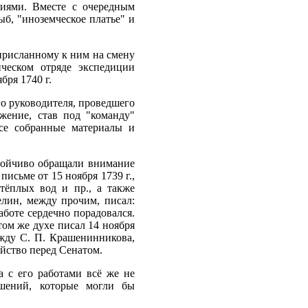
ниями. Вместе с очередным
ыб, "иноземческое платье" и
 присланному к ним на смену
ческом отряде экспедиции
ря 1740 г.
о руководителя, проведшего
жение, став под "команду"
все собранные материалы и
стойчиво обращали внимание
исьме от 15 ноября 1739 г.,
тёплых вод и пр., а также
елин, между прочим, писал:
аботе сердечно порадовался.
том же духе писал 14 ноября
жду С. П. Крашенинникова,
айство перед Сенатом.
 с его работами всё же не
шений, которые могли бы