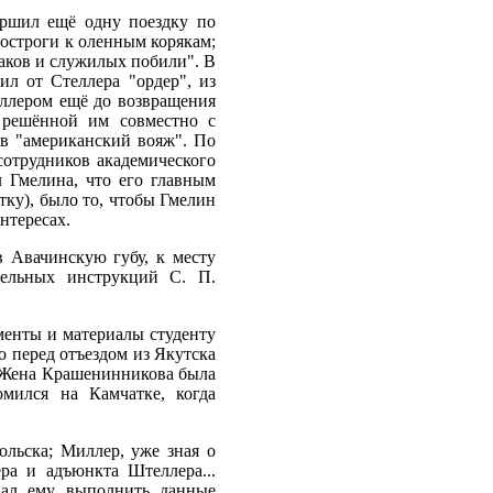
ершил ещё одну поездку по
 остроги к оленным корякам;
заков и служилых побили". В
ил от Стеллера "ордер", из
теллером ещё до возвращения
 решённой им совместно с
 в "американский вояж". По
сотрудников академического
 Гмелина, что его главным
тку), было то, чтобы Гмелин
нтересах.
 Авачинскую губу, к месту
тельных инструкций С. П.
менты и материалы студенту
о перед отъездом из Якутска
". Жена Крашенинникова была
мился на Камчатке, когда
ольска; Миллер, уже зная о
ра и адъюнкта Штеллера...
вал ему выполнить данные