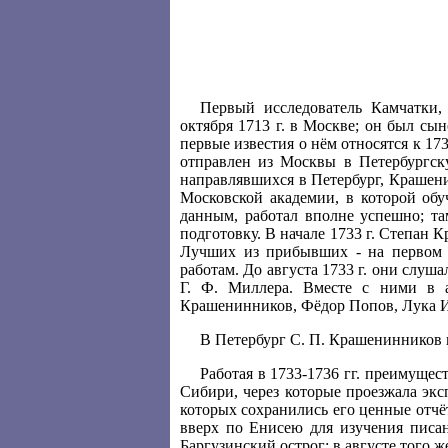
Первый исследователь Камчатки,
октября 1713 г. в Москве; он был сы
первые известия о нём относятся к 173
отправлен из Москвы в Петербургск
направлявшихся в Петербург, Крашени
Московской академии, в которой обу
данным, работал вполне успешно; та
подготовку. В начале 1733 г. Степан
Лучших из прибывших - на первом 
работам. До августа 1733 г. они слуш
Г. Ф. Миллера. Вместе с ними в а
Крашенинников, Фёдор Попов, Лука И
В Петербург С. П. Крашенинников ве
Работая в 1733-1736 гг. преимуще
Сибири, через которые проезжала экс
которых сохранились его ценные отчёты
вверх по Енисею для изучения писани
Баргузинский острог; в августе того ж