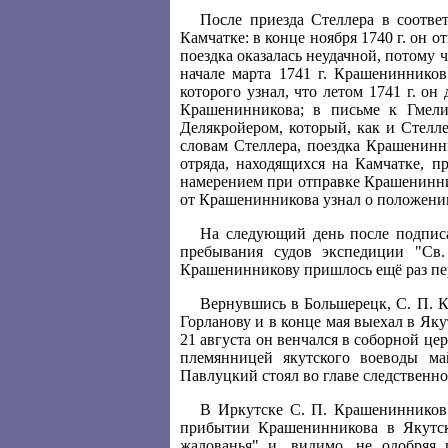
После приезда Стеллера в соотв
Камчатке: в конце ноября 1740 г. он
поездка оказалась неудачной, потому 
начале марта 1741 г. Крашенинников
которого узнал, что летом 1741 г. о
Крашенинникова; в письме к Гмели
Делякройером, который, как и Стелл
словам Стеллера, поездка Крашенинн
отряда, находящихся на Камчатке, п
намерением при отправке Крашенинник
от Крашенинникова узнал о положении
На следующий день после подписа
пребывания судов экспедиции "Св.
Крашенинникову пришлось ещё раз пе
Вернувшись в Большерецк, С. П. 
Горланову и в конце мая выехал в Яку
21 августа он венчался в соборной ц
племянницей якутского воеводы ма
Павлуцкий стоял во главе следственно
В Иркутске С. П. Крашенинников 
прибытии Крашенинникова в Якутск 
жалованья" и, видимо, не одобряя