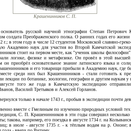
Крашенинников С. П.
 основатель русской научной этнографии Степан Петрович 
ном солдата Преображенского полка. О ранних годах его жизни
2 г.; в этом году в числе 12 студентов Московской славяно-гре
ую Академию наук для участия во Второй Камчатской экспеди
нников стоит на первом месте, как "ученик школы философии", 
чали логике, физике и метафизике. Он провёл в этой высшей
м он приобрёл основательное знание латинского языка и сол
 Крашенинников и его товарищи прибыли в Академию наук, где 
месте среди них был Крашенинников - стали готовить к пр
али лекции по ботанике, зоологии, географии и другим наукам у 
вгусте того же года в Камчатскую экспедицию отправилис
ванов, Василий Третьяков и Алексей Горланов.
рнулся только в начале 1743 г., пробыв в экспедиции почти девя
ственно вместе с Гмелиным по изучению природных условий тех
педиция, С. П. Крашенинников в эти годы совершил несколько 
; такова, например, его поездка в августе 1734 г. на Колывански
ц; в июле - августе 1735 г. - к тёплым водам на р. Ононе; в
е года - вверх по Витиму.