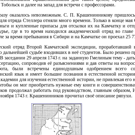
 Тобольск и далее на запад для встречи с профессорами.
разу оказалось невозможным. С. П. Крашенинникову пришлось 
для отряда Стеллера отняли много времени. Только в конце мая
ьги и купленные припасы для отсылки их на Камчатку и отпр
турье, где в то время находился академический отряд во глав
е за время пребывания в Сибири и на Камчатке он проехал 25 7
ческий отряд Второй Камчатской экспедиции, проработавший 
с о дальнейшей судьбе входивших в неё студентов. Было решено п
 заседании 29 апреля 1743 г. на заданную Гмелиным тему - дать
ертацию, сопроводив её разъяснениями и дав ответы на вопрос
ота, были встречены единодушным одобрением всего соб
нский язык и имеет большие познания в естественной истори
кадемии для изучения естественной истории, не привлекая его 
, чтобы он мог приобретать нужные ему книги и совершенствов
ков продолжал работать под руководством, главным образом, И
ноября 1743 г. Крашенинников прочитал своё описание ряпухи.