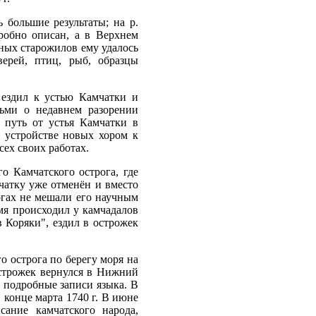
 большие результаты; на р.
робно описан, а в Верхнем
тных старожилов ему удалось
ерей, птиц, рыб, образцы
 ездил к устью Камчатки и
дьми о недавнем разорении
 путь от устья Камчатки в
 устройстве новых хором к
ех своих работах.
о Камчатского острога, где
мчатку уже отменён и вместо
огах не мешали его научным
емя происходил у камчадалов
в Коряки", ездил в острожек
 острога по берегу моря на
 острожек вернулся в Нижний
л подробные записи языка. В
 конце марта 1740 г. В июне
ание камчатского народа,