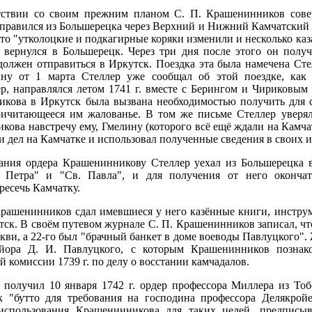
етствии со своим прежним планом С. П. Крашенинников сов
 отправился из Большерецка через Верхний и Нижний Камчатский
что "утколоцкие и подкагирные коряки изменили и несколько ка
 вернулся в Большерецк. Через три дня после этого он получ
н должен отправиться в Иркутск. Поездка эта была намечена С
ну от 1 марта Стеллер уже сообщал об этой поездке, как
ер, направлялся летом 1741 г. вместе с Берингом и Чириковым
икова в Иркутск была вызвана необходимостью получить для 
ричитающееся им жалованье. В том же письме Стеллер уверял
ова навстречу ему, Гмелину (которого всё ещё ждали на Камча
 дел на Камчатке и использовал полученные сведения в своих и
ния ордера Крашенинникову Стеллер уехал из Большерецка в
 Петра" и "Св. Павла", и для получения от него оконча
ресечь Камчатку.
Крашенинников сдал имевшиеся у него казённые книги, инстру
тск. В своём путевом журнале С. П. Крашенинников записал, чт
еркви, а 22-го был "брачный банкет в доме воеводы Павлуцкого
йора Д. И. Павлуцкого, с которым Крашенинников познако
й комиссии 1739 г. по делу о восстании камчадалов.
получил 10 января 1742 г. ордер профессора Миллера из Тоб
"бутто для требования на господина профессора Делякройе
 использования Крашенинникова для таких целей, предписы