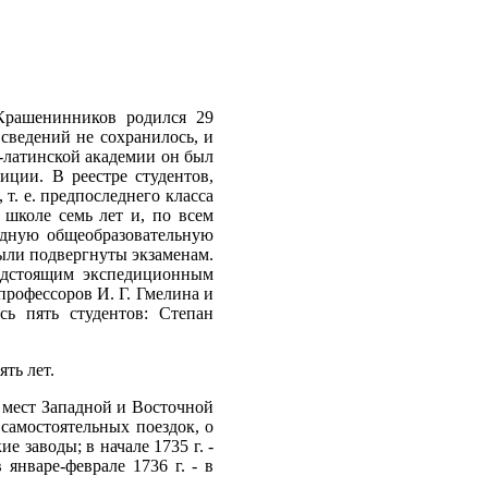
Крашенинников родился 29
 сведений не сохранилось, и
ко-латинской академии он был
ции. В реестре студентов,
т. е. предпоследнего класса
 школе семь лет и, по всем
идную общеобразовательную
были подвергнуты экзаменам.
едстоящим экспедиционным
профессоров И. Г. Гмелина и
ь пять студентов: Степан
ть лет.
 мест Западной и Восточной
самостоятельных поездок, о
е заводы; в начале 1735 г. -
 январе-феврале 1736 г. - в