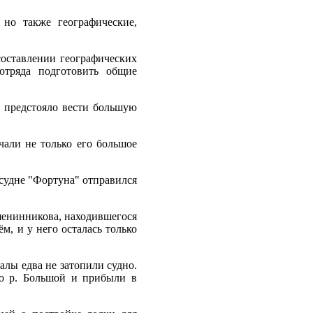
 но также географические,
оставлении географических
отряда подготовить общие
е предстояло вести большую
чали не только его большое
а судне "Фортуна" отправился
шенинникова, находившегося
м, и у него осталась только
алы едва не затопили судно.
по р. Большой и прибыли в