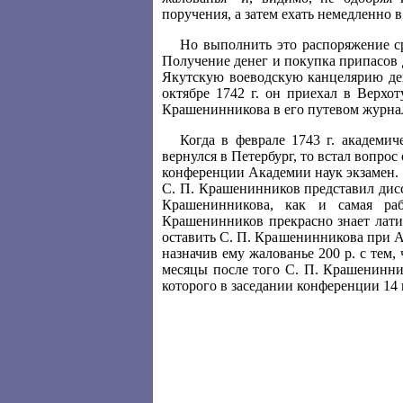
поручения, а затем ехать немедленно в
Но выполнить это распоряжение с
Получение денег и покупка припасов 
Якутскую воеводскую канцелярию ден
октябре 1742 г. он приехал в Верхо
Крашенинникова в его путевом журнал
Когда в феврале 1743 г. академи
вернулся в Петербург, то встал вопро
конференции Академии наук экзамен. В
С. П. Крашенинников представил дисс
Крашенинникова, как и самая раб
Крашенинников прекрасно знает лати
оставить С. П. Крашенинникова при А
назначив ему жалованье 200 р. с тем
месяцы после того С. П. Крашенинни
которого в заседании конференции 14 