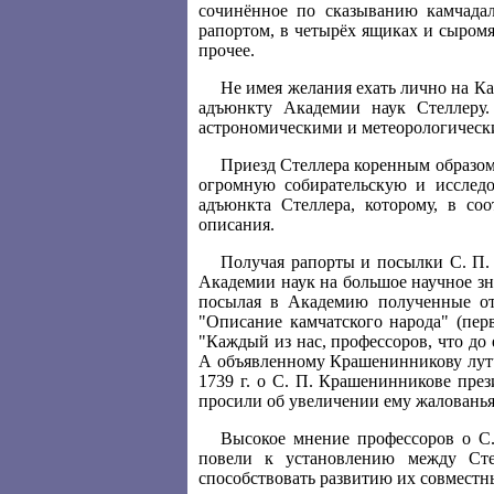
сочинённое по сказыванию камчадал
рапортом, в четырёх ящиках и сыромя
прочее.
Не имея желания ехать лично на Ка
адъюнкту Академии наук Стеллеру.
астрономическими и метеорологически
Приезд Стеллера коренным образом
огромную собирательскую и исследо
адъюнкта Стеллера, которому, в со
описания.
Получая рапорты и посылки С. П.
Академии наук на большое научное зн
посылая в Академию полученные от
"Описание камчатского народа" (пер
"Каждый из нас, профессоров, что до 
А объявленному Крашенинникову лутче
1739 г. о С. П. Крашенинникове пре
просили об увеличении ему жалованья,
Высокое мнение профессоров о С.
повели к установлению между Ст
способствовать развитию их совместн