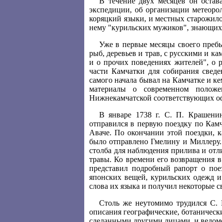
В течение двух месяцев он остав
экспедиции, об организации метеоро
коряцкий языки, и местных старожило
нему "курильских мужиков", знающих 
Уже в первые месяцы своего пребы
рыб, деревьев и трав, с русскими и 
и о прочих поведениях жителей", о 
части Камчатки для собирания сведе
самого начала бывал на Камчатке и ке
материалы о современном положе
Нижнекамчатской соответствующих о
В январе 1738 г. С. П. Крашени
отправился в первую поездку по Кам
Аваче. По окончании этой поездки, 
было отправлено Гмелину и Миллеру.
столба для наблюдения прилива и отли
травы. Ко времени его возвращения
представил подробный рапорт о пое
японских вещей, курильских одежд и
слова их языка и получил некоторые с
Столь же неутомимо трудился С. 
описания географические, ботанически
сделанными другими лицами, и ведомо