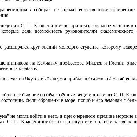
ашенинников собирал не только естественно-исторические,
ения.
спедиции С. П. Крашенинников принимал большое участие в с
которые дали возможность руководителям академического 
о расширялся круг знаний молодого студента, которому вскор
ашенинникова на Камчатку, профессора Миллер и Гмелин отме
ленность к работе.
 выехал из Якутска; 20 августа прибыл в Охотск, а 4 октября н
огибло; все бывшие на нём казённые вещи и провиант С. П. Кра
состоянии, были сброшены в море: погиб и его чемодан с бельё
на" не могла войти в него, и при очередном приливе морские в
ках С. П. Крашенинников и его спутники поднялись вверх 