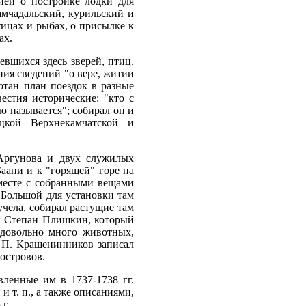
ией о постройке лодки для
амчадальский, курильский и
тицах и рыбах, о присылке к
ах.
вшихся здесь зверей, птиц,
ния сведений "о вере, житии
отан план поездок в разные
естия исторические: "кто с
ю называется"; собирал он и
цкой Верхнекамчатской и
Аргунова и двух служилых
аани и к "горящей" горе на
вместе с собранными вещами
 Большой для установки там
учела, собирал растущие там
й Степан Плишкин, который
 довольно много животных,
. П. Крашенинников записал
островов.
ленные им в 1737-1738 гг.
 т. п., а также описаниями,
г.