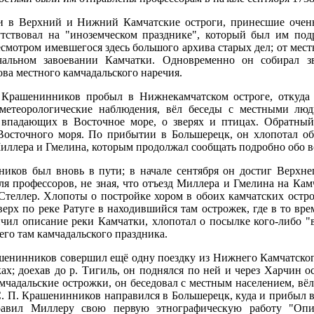
ми в Верхний и Нижний Камчатские остроги, принесшие очень
ствовал на "иноземческом празднике", который был им под
есмотром имевшегося здесь большого архива старых дел; от мес
чальном завоевании Камчатки. Одновременно он собирал зв
ова местного камчадальского наречия.
. Крашенинников пробыл в Нижнекамчатском остроге, откуда
 метеорологические наблюдения, вёл беседы с местными лю
, впадающих в Восточное море, о зверях и птицах. Обратный
Восточного моря. По прибытии в Большерецк, он хлопотал об
ллера и Гмелина, которым продолжал сообщать подробно обо вс
ников был вновь в пути; в начале сентября он достиг Верхнег
ля профессоров, не зная, что отъезд Миллера и Гмелина на Ка
 Стеллер. Хлопоты о постройке хором в обоих камчатских остр
верх по реке Ратуге в находившийся там острожек, где в то вр
нчил описание реки Камчатки, хлопотал о посылке кого-либо "
го там камчадальского праздника.
ашенинников совершил ещё одну поездку из Нижнего Камчатского
ках; доехав до р. Тигиль, он поднялся по ней и через Харчин
амчадальские острожки, он беседовал с местным населением, вё
С. П. Крашенинников направился в Большерецк, куда и прибыл в
авил Миллеру свою первую этнографическую работу "Опис