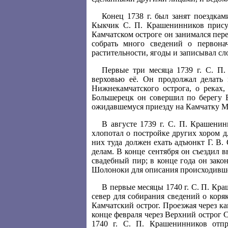
Конец 1738 г. был занят поездка
Кыкчик С. П. Крашенинников присут
Камчатском остроге он занимался пер
собрать много сведений о первона
растительности, ягоды и записывал сл
Первые три месяца 1739 г. С. П
верховью её. Он продолжал делать
Нижнекамчатского острога, о реках
Большерецк он совершил по берегу 
ожидавшемуся приезду на Камчатку Ми
В августе 1739 г. С. П. Крашенин
хлопотал о постройке других хором д
них туда должен ехать адъюнкт Г. В.
делам. В конце сентября он съездил в
свадебный пир; в конце года он зако
Шолоноки для описания происходивше
В первые месяцы 1740 г. С. П. Кр
север для собирания сведений о коря
Камчатский острог. Проезжая через к
конце февраля через Верхний острог 
1740 г. С. П. Крашенинников отпр