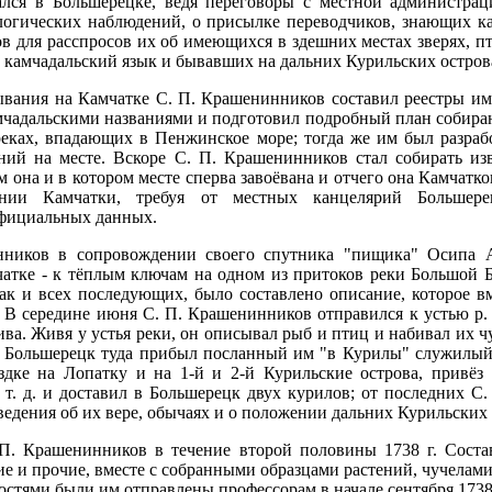
ался в Большерецке, ведя переговоры с местной администрац
логических наблюдений, о присылке переводчиков, знающих к
в для расспросов их об имеющихся в здешних местах зверях, п
камчадальский язык и бывавших на дальних Курильских остров
вания на Камчатке С. П. Крашенинников составил реестры име
камчадальскими названиями и подготовил подробный план собира
реках, впадающих в Пенжинское море; тогда же им был разраб
ний на месте. Вскоре С. П. Крашенинников стал собирать изв
м она и в котором месте сперва завоёвана и отчего она Камчатко
нии Камчатки, требуя от местных канцелярий Большере
фициальных данных.
нников в сопровождении своего спутника "пищика" Осипа 
чатке - к тёплым ключам на одном из притоков реки Большой Б
как и всех последующих, было составлено описание, которое 
 В середине июня С. П. Крашенинников отправился к устью р.
ва. Живя у устья реки, он описывал рыб и птиц и набивал их ч
 в Большерецк туда прибыл посланный им "в Курилы" служилы
здке на Лопатку и на 1-й и 2-й Курильские острова, привёз
 т. д. и доставил в Большерецк двух курилов; от последних С
ведения об их вере, обычаях и о положении дальних Курильских 
П. Крашенинников в течение второй половины 1738 г. Состав
е и прочие, вместе с собранными образцами растений, чучелами и
стями были им отправлены профессорам в начале сентября 1738 