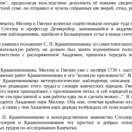
ов", предполагая впоследствии дополнить её новыми сведе
тной суме, он отправил и чучела собранных им зверей, птиц, р
мчатку, Миллер и Гмелин всячески содействовали поездке туда
 Стеллер и профессор Делякройер, занимавшийся в академи
ми наблюдениями, прибыли в Большерецкое устье в конце сентяб
 изменил положение С. П. Крашенинникова; из самостоятельног
вательскую работу, он должен был занять подчинённое поло
ответствии с распоряжением Академии, пришлось передать 
 Крашенинникова, Миллер и Гмелин уже с октября 1739 г. на
ачение работ Крашенинникова и его "великую прилежность". В п
 Крашенинникова метеорологические наблюдения, описания 
вую редакцию этого труда) и словари камчатских народов, Гм
его науки принадлежит, с прилежанием читал, и сей изрядной р
 сея присланной к нам работы едва ли и сделать можно...". В 
зиденту Академии наук Миллер. Оба они, отмечая крайнюю ну
 в связи с чем Академия наук дважды возбуждала об этом ходат
 П. Крашенинникове и непосредственное знакомство Стеллера
еллером и Крашенинниковым тех простых и добрых отно
ых трудов по исследованию Камчатки.