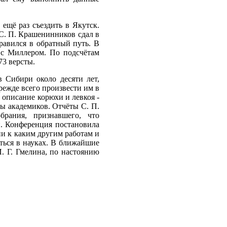
ещё раз съездить в Якутск.
 С. П. Крашенинников сдал в
авился в обратный путь. В
е с Миллером. По подсчётам
73 версты.
в Сибири около десяти лет,
режде всего произвести им в
 описание корюхи и левкоя -
ы академиков. Отчёты С. П.
рания, признавшего, что
и. Конференция постановила
ни к каким другим работам и
аться в науках. В ближайшие
. Г. Гмелина, по настоянию