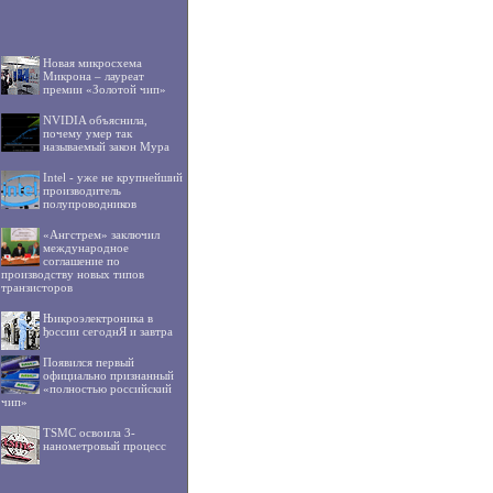
Новая микросхема
Микрона – лауреат
премии «Золотой чип»
NVIDIA объяснила,
почему умер так
называемый закон Мура
Intel - уже не крупнейший
производитель
полупроводников
«Ангстрем» заключил
международное
соглашение по
производству новых типов
транзисторов
Њикроэлектроника в
ђоссии сегоднЯ и завтра
Появился первый
официально признанный
«полностью российский
чип»
TSMC освоила 3-
нанометровый процесс