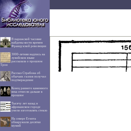
В парижской часовне
найдены кости времен
Французской революции
3000-летняя надпись на
лувийском языке
рассказала о прошлом
Трои
Рассказ Страбона об
обычаях галлов получил
подтверждение
Конец раннего каменного
века отнесли дальше в
прошлое
Тысячу лет назад в
африканском городе
умели изготовлять стекло
На севере Египта
обнаружили десятки
мумий