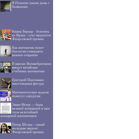
В Помпеях нашли дома с
балконами
Кашер Биркар - беженец
из Ирана - стал лауреатом
Филдсовской премии
Как математик помог
биологам совершить
важное открытие
В школах Великобритании
введут китайские
учебники математики
Григорий Перельман:
многомерная фигура
Математические модели
помогут хирургам
Эмми Нётер — была
великой женщиной и при
этом величайшей
женщиной-математиком
Петер Шольц - самый
молодым лауреат
Филдсовской премии