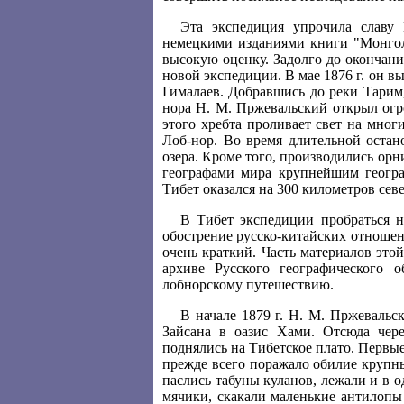
Эта экспедиция упрочила славу 
немецкими изданиями книги "Монголи
высокую оценку. Задолго до окончани
новой экспедиции. В мае 1876 г. он вы
Гималаев. Добравшись до реки Тарим,
нора Н. М. Пржевальский открыл огр
этого хребта проливает свет на мног
Лоб-нор. Во время длительной остан
озера. Кроме того, производились о
географами мира крупнейшим геогра
Тибет оказался на 300 километров сев
В Тибет экспедиции пробраться н
обострение русско-китайских отноше
очень краткий. Часть материалов это
архиве Русского географического 
лобнорскому путешествию.
В начале 1879 г. Н. М. Пржевальс
Зайсана в оазис Хами. Отсюда чер
поднялись на Тибетское плато. Первы
прежде всего поражало обилие крупны
паслись табуны куланов, лежали и в 
мячики, скакали маленькие антилопы 