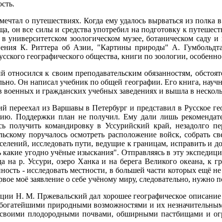
ость.
ечтал о путешествиях. Когда ему удалось вырваться из полка 
а, он все силы и средства употребил на подготовку к путешест
 в университетском зоологическом музее, ботаническом саду и
нения К. Риттера об Азии, "Картины природы" А. Гумбольдта
сского географического общества, книги по зоологии, особенно
й относился к своим преподавательским обязанностям, обстояте
льно. Он написал учебник по общей географии. Его книга, научн
в военных и гражданских учебных заведениях и вышла в несколь
ий переехал из Варшавы в Петербург и представил в Русское г
ию. Поддержки план не получил. Ему дали лишь рекомендате
сь получить командировку в Уссурийский край, незадолго п
ьскому поручалось осмотреть расположение войск, собрать св
селений, исследовать пути, ведущие к границам, исправить и 
 какие угодно учёные изыскания". Отправляясь в эту экспедицию
уда на р. Уссури, озеро Ханка и на берега Великого океана, к 
нность - исследовать местности, в большей части которых ещё не
ервое моё заявление о себе учёному миру, следовательно, нужно п
иции Н. М. Пржевальский дал хорошее географическое описание 
 богатейшими природными возможностями и их незначительным
и своими плодородными почвами, обширными пастбищами и о