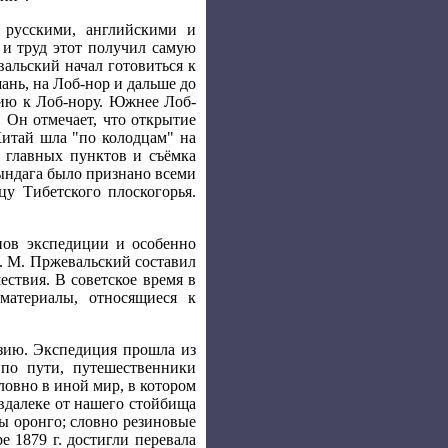
 русскими, английскими и
 и труд этот получил самую
альский начал готовиться к
шань, на Лоб-нор и дальше до
нию к Лоб-нору. Южнее Лоб-
 Он отмечает, что открытие
 Китай шла "по колодцам" на
 главных пунктов и съёмка
ындага было признано всеми
у Тибетского плоскогорья.
нов экспедиции и особенно
. М. Пржевальский составил
ествия. В советское время в
материалы, относящиеся к
Азию. Экспедиция прошла из
по пути, путешественники
ловно в иной мир, в котором
вдалеке от нашего стойбища
цы оронго; словно резиновые
 1879 г. достигли перевала