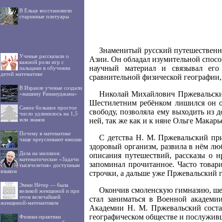
В Ельце восстановили
старинные плитуары
Знаменитый русский путешествен
Ученые рассказали о
Азии. Он обладал изумительной спосо
важной роли игр с
научный материал и связывал его
пальцами в обучении
детей математике
сравнительной физической географии,
В Израиле ученые создали
Николай Михайлович Пржевальский 
«машину Рамануджана»
Шестилетним ребёнком лишился он о
Самое большое простое
свободу, позволяла ему выходить из 
число удлинилось на 1,5
млн знаков
ней, так же как и к няне Ольге Мака
Почему в математике
С детства Н. М. Пржевальский прис
чаще преуспевают юноши
здоровый организм, развила в нём л
Дела на миллион:
описания путешествий, рассказы о н
математические «Задачи
запоминал прочитанное. Часто товар
тысячелетия» доступным
языком
строчки, а дальше уже Пржевальский 
Эмми Нётер — была
Окончив смоленскую гимназию, ше
великой женщиной и при
этом величайшей
стал заниматься в Военной академи
женщиной-математиком
Академии Н. М. Пржевальский состав
географическом обществе и послуживш
Физики-практики