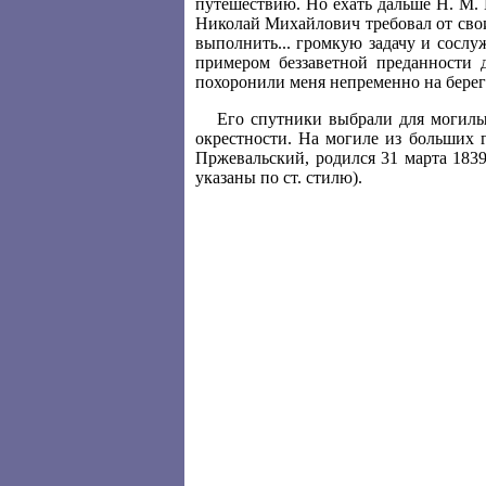
путешествию. Но ехать дальше Н. М. 
Николай Михайлович требовал от своих
выполнить... громкую задачу и сослуж
примером беззаветной преданности 
похоронили меня непременно на берег
Его спутники выбрали для могилы
окрестности. На могиле из больших
Пржевальский, родился 31 марта 1839
указаны по ст. стилю).