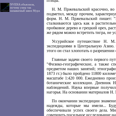
птицы.
NVIDIA объяснила,
почему умер так
Н. М. Пржевальский красочно, во 
называемый закон Мура
подметил, между прочим, характерн
форм. Н. М. Пржевальский пишет: "
сталкиваются здесь как в раститель
пробковое дерево и грецкий орех, рас
же рядом можно встретить тигра, не 
Уссурийское путешествие Н. М
экспедициями в Центральную Азию. О
этого он стал хлопотать о разрешени
Главные задачи своего первого пу
"Физико-географические, а также 
предметом наших занятий; этнографи
1873 гг.) было пройдено 11800 киломе
масштабе 1:420 000. Ежедневно прои
ботанические коллекции. Дневник Н
наблюдений. Наука впервые получила
нагорья. На основании материалов Н.
По окончании экспедиции знаменит
надежды, которые мы имели... Буд
обеспечивали успех своего дела. Мн
совершить посильное исследование на