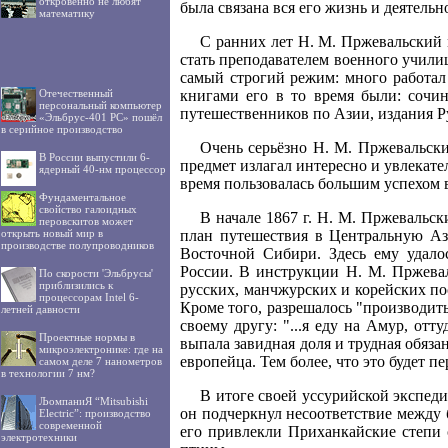
откровенно не любят
была связана вся его жизнь и деятельн
математику
С ранних лет Н. М. Пржевальский м
стать преподавателем военного училищ
самый строгий режим: много работал
Отечественный
книгами его в то время были: сочи
персональный компьютер
путешественников по Азии, издания Ру
«Эльбрус-401 РС» пошёл
в серийное производство
Очень серьёзно Н. М. Пржевальски
В России выпустили 6-
предмет излагал интересно и увлекате
ядерный 40-нм процессор
время пользовалась большим успехом 
Фундаментальное
свойство галоидных
В начале 1867 г. Н. М. Пржевальск
перовскитов может
открыть новый мир в
план путешествия в Центральную Аз
производстве полупроводников
Восточной Сибири. Здесь ему удало
России. В инструкции Н. М. Пржевал
По скорости 'Эльбрусы'
приблизились к
русских, манчжурских и корейских по
процессорам Intel 6-
Кроме того, разрешалось "производить
летней давности
своему другу: "...я еду на Амур, отт
Проектные нормы в
выпала завидная доля и трудная обяза
микроэлектронике: где на
европейца. Тем более, что это будет п
самом деле 7 нанометров
в технологии 7 нм?
В итоге своей уссурийской экспед
ЉомпаниЯ “Mitsubishi
он подчеркнул несоответствие между
Electric”: производство
современной
его привлекли Приханкайские степ
электротехники