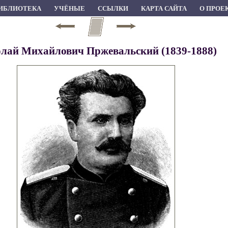
ИБЛИОТЕКА
УЧЁНЫЕ
ССЫЛКИ
КАРТА САЙТА
О ПРОЕ
лай Михайлович Пржевальский (1839-1888)