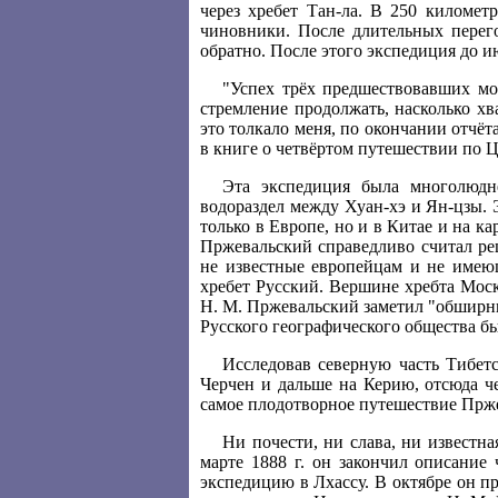
через хребет Тан-ла. В 250 километ
чиновники. После длительных перег
обратно. После этого экспедиция до и
"Успех трёх предшествовавших м
стремление продолжать, насколько хв
это толкало меня, по окончании отчёт
в книге о четвёртом путешествии по 
Эта экспедиция была многолюдне
водораздел между Хуан-хэ и Ян-цзы. 
только в Европе, но и в Китае и на к
Пржевальский справедливо считал ре
не известные европейцам и не имеющ
хребет Русский. Вершине хребта Моск
Н. М. Пржевальский заметил "обширны
Русского географического общества б
Исследовав северную часть Тибет
Черчен и дальше на Керию, отсюда ч
самое плодотворное путешествие Прже
Ни почести, ни слава, ни известна
марте 1888 г. он закончил описание
экспедицию в Лхассу. В октябре он п