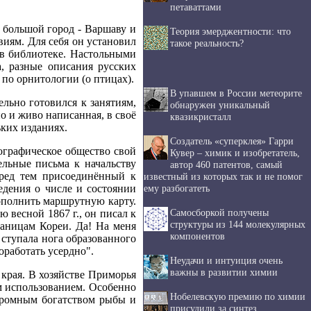
петаваттами
в большой город - Варшаву и
Теория эмерджентности: что
виям. Для себя он установил
такое реальность?
 в библиотеке. Настольными
, разные описания русских
 по орнитологии (о птицах).
В упавшем в России метеорите
льно готовился к занятиям,
обнаружен уникальный
о и живо написанная, в своё
квазикристалл
ких изданиях.
Создатель «суперклея» Гарри
еографическое общество свой
Кувер – химик и изобретатель,
льные письма к начальству
автор 460 патентов, самый
еред тем присоединённый к
известный из которых так и не помог
ему разбогатеть
едения о числе и состоянии
дополнить маршрутную карту.
Самосборкой получены
 весной 1867 г., он писал к
структуры из 144 молекулярных
границам Кореи. Да! На меня
компонентов
 ступала нога образованного
оработать усердно".
Неудачи и интуиция очень
важны в развитии химии
края. В хозяйстве Приморья
 использованием. Особенно
Нобелевскую премию по химии
громным богатством рыбы и
присудили за синтез