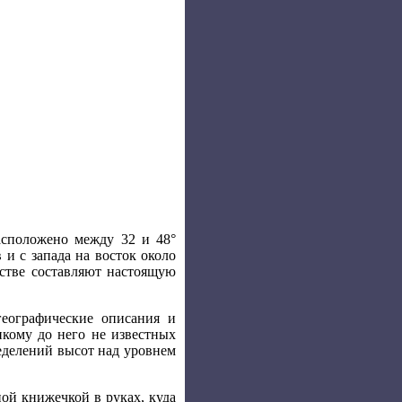
асположено между 32 и 48°
 и с запада на восток около
стве составляют настоящую
еографические описания и
кому до него не известных
ределений высот над уровнем
ой книжечкой в руках, куда