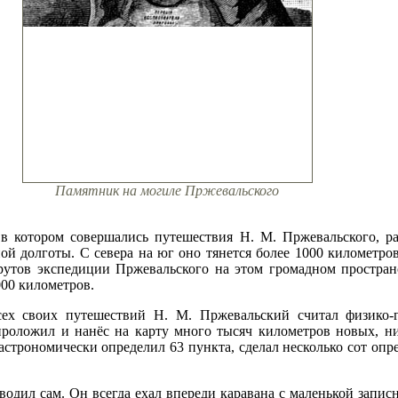
Памятник на могиле Пржевальского
в котором совершались путешествия Н. М. Пржевальского, р
ой долготы. С севера на юг оно тянется более 1000 километров
рутов экспедиции Пржевальского на этом громадном простран
000 километров.
х своих путешествий Н. М. Пржевальский считал физико-г
роложил и нанёс на карту много тысяч километров новых, ни
 астрономически определил 63 пункта, сделал несколько сот оп
одил сам. Он всегда ехал впереди каравана с маленькой записн