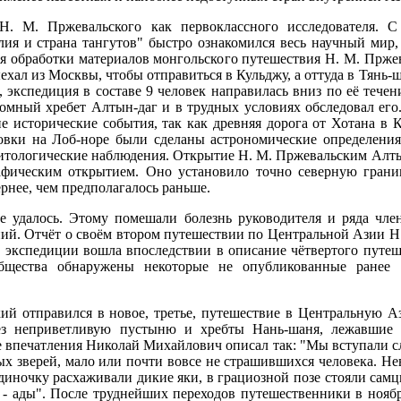
Н. М. Пржевальского как первоклассного исследователя. С
я и страна тангутов" быстро ознакомился весь научный мир,
я обработки материалов монгольского путешествия Н. М. Пржев
ехал из Москвы, чтобы отправиться в Кульджу, а оттуда в Тянь-
 экспедиция в составе 9 человек направилась вниз по её тече
омный хребет Алтын-даг и в трудных условиях обследовал его.
ие исторические события, так как древняя дорога от Хотана в
овки на Лоб-норе были сделаны астрономические определения
рнитологические наблюдения. Открытие Н. М. Пржевальским Алт
фическим открытием. Оно установило точно северную границ
ернее, чем предполагалось раньше.
е удалось. Этому помешали болезнь руководителя и ряда чле
ний. Отчёт о своём втором путешествии по Центральной Азии Н
й экспедиции вошла впоследствии в описание чётвертого путеш
общества обнаружены некоторые не опубликованные ранее 
кий отправился в новое, третье, путешествие в Центральную 
ез неприветливую пустыню и хребты Нань-шаня, лежавшие 
е впечатления Николай Михайлович описал так: "Мы вступали с
х зверей, мало или почти вовсе не страшившихся человека. Не
одиночку расхаживали дикие яки, в грациозной позе стояли сам
- ады". После труднейших переходов путешественники в ноябре