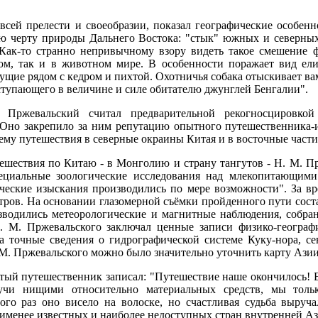
всей прелести и своеобразии, показал географические особенн
ую черту природы Дальнего Востока: "стык" южных и северны
Как-то странно непривычному взору видеть такое смешение ф
ном, так и в животном мире. В особенности поражает вид ел
тущие рядом с кедром и пихтой. Охотничья собака отыскивает вам
уступающего в величине и силе обитателю джунглей Бенгалии".
. Пржевальский считал предварительной рекогносцировко
но закрепило за ним репутацию опытного путешественника-ис
и ему путешествия в северные окраины Китая и в восточные час
тешествия по Китаю - в Монголию и страну тангутов - Н. М. Пр
специальные зоологические исследования над млекопитающи
ческие изыскания производились по мере возможности". За вр
тров. На основании глазомерной съёмки пройденного пути соста
зводились метеорологические и магнитные наблюдения, собра
. М. Пржевальского заключал ценные записи физико-географ
 точные сведения о гидрографической системе Куку-нора, се
 М. Пржевальского можно было значительно уточнить карту Азии
ый путешественник записал: "Путешествие наше окончилось! Е
учи нищими относительно материальных средств, мы толь
ого раз оно висело на волоске, но счастливая судьба выруч
именее известных и наиболее недоступных стран внутренней Аз