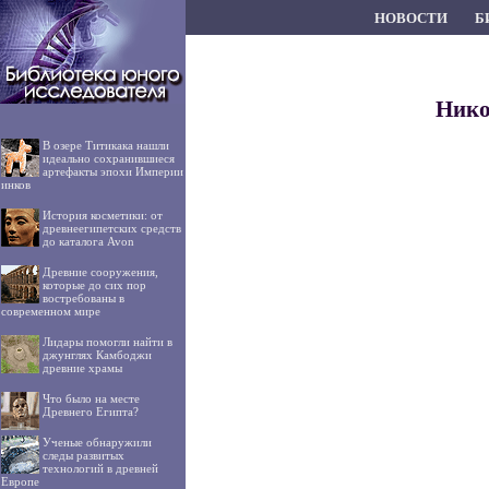
НОВОСТИ
Б
Нико
В озере Титикака нашли
идеально сохранившиеся
артефакты эпохи Империи
инков
История косметики: от
древнеегипетских средств
до каталога Avon
Древние сооружения,
которые до сих пор
востребованы в
современном мире
Лидары помогли найти в
джунглях Камбоджи
древние храмы
Что было на месте
Древнего Египта?
Ученые обнаружили
следы развитых
технологий в древней
Европе