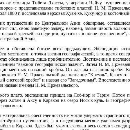
рах от столицы Тибета Лхассы, у деревни Найчу, путешестве
оворов с представителями тибетских властей Н. М. Пржеваль
юля 1880 г. исследовала верховья Хуан-хэ, Куку-нор и восточны
оих путешествий по Центральной Азии, обширные, оставшиес
атит сил, свою заветную задачу, наконец, заманчивость вольно
а о своей третьей экспедиции, пуститься в новое путешествие",
Центральной Азии.
е и обставлена богаче всех предыдущих. Экспедиция иссл
Эти местности, с точки зрения географической, в то время сов
артах обозначались лишь приблизительно. Достижение и исследо
шением "важной географической задачи". Затем Н. М. Пржева
ие местных названий хребты. Он дал им названия: хребет Ко
овского Н. М. Пржевальский дал название "Кремль". К югу от 
й снеговой хребет" и назвал его "Загадочным". Впоследствии 
ыл назван именем Н. М. Пржевальского.
ского плато, экспедиция пришла на Лоб-нор и Тарим. Потом 
ерез Хотан и Аксу в Каракол на озеро Иссык-куль. В географ
вальского.
я материальная обеспеченность не могли удержать страстного 
 четвёртого путешествия, а в следующем месяце уже имел ра
рибыл в Каракол. Здесь был укомплектован весь состав экспеди