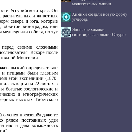
молекулярных машин
ости Уссурийского края. Он
Химики создали новую форму
х растительных и животных
углерода
орм севера и юга, которые
и, обвитой виноградом, или
Японские химики
 медведя или соболя, но тут
синтезировали «нано-Сатурн»
й перед своими сложными
следователя. Вскоре после
ти южной Монголии.
жевальский определяет так:
ми и птицами были главным
емя этой экспедиции (1870-
вилась карта на 22 листах в
ны богатые зоологические и
ических и этнографических
верных высотах Тибетского
.
го успех превзошёл даже те
ко рядом постоянных удач
ала нас и дала возможность
ии".