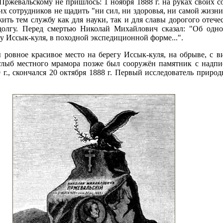
Пржевальскому не пришлось: 1 ноября 1888 г. на руках своих с
 сотрудников не щадить "ни сил, ни здоровья, ни самой жизни,
ить тем службу как для науки, так и для славы дорогого отече
долгу. Перед смертью Николай Михайлович сказал: "Об одн
у Иссык-куля, в походной экспедиционной форме...".
 ровное красивое место на берегу Иссык-куля, на обрыве, с 
 глыб местного мрамора позже был сооружён памятник с надп
 г., скончался 20 октября 1888 г. Первый исследователь прир