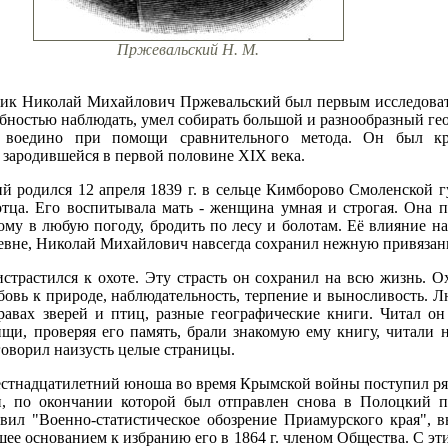
Пржевальский Н. М.
ник Николай Михайлович Пржевальский был первым исследова
бностью наблюдать, умел собирать большой и разнообразный ге
 воедино при помощи сравнительного метода. Он был кр
 зародившейся в первой половине XIX века.
родился 12 апреля 1839 г. в сельце Кимборово Смоленской гу
тца. Его воспитывала мать - женщина умная и строгая. Она 
дому в любую погоду, бродить по лесу и болотам. Её влияние н
рьевне, Николай Михайлович навсегда сохранил нежную привязан
трастился к охоте. Эту страсть он сохранил на всю жизнь. Ох
юбовь к природе, наблюдательность, терпение и выносливость.
равах зверей и птиц, разные географические книги. Читал о
ищи, проверяя его память, брали знакомую ему книгу, читали 
говорил наизусть целые страницы.
стнадцатилетний юноша во время Крымской войны поступил ряд
и, по окончании которой был отправлен снова в Полоцкий п
ил "Военно-статистическое обозрение Приамурского края", в
ее основанием к избранию его в 1864 г. членом Общества. С э