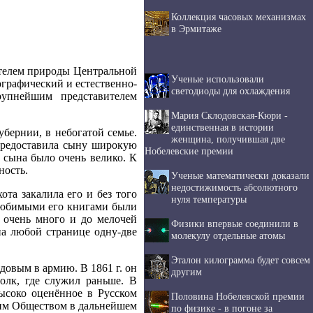
Коллекция часовых механизмах
в Эрмитаже
телем природы Центральной
Ученые использовали
ографический и естественно-
светодиоды для охлаждения
упнейшим представителем
Мария Склодовская-Кюри -
единственная в истории
бернии, в небогатой семье.
женщина, получившая две
предоставила сыну широкую
Нобелевские премии
а сына было очень велико. К
ность.
Ученые математически доказали
недостижимость абсолютного
ота закалила его и без того
нуля температуры
 Любимыми его книгами были
н очень много и до мелочей
Физики впервые соединили в
на любой странице одну-две
молекулу отдельные атомы
Эталон килограмма будет совсем
овым в армию. В 1861 г. он
другим
олк, где служил раньше. В
ысоко оценённое в Русском
Половина Нобелевской премии
тим Обществом в дальнейшем
по физике - в погоне за