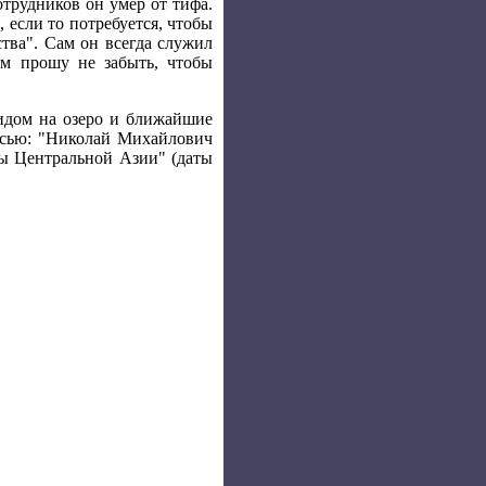
отрудников он умер от тифа.
 если то потребуется, чтобы
ства". Сам он всегда служил
ом прошу не забыть, чтобы
видом на озеро и ближайшие
исью: "Николай Михайлович
оды Центральной Азии" (даты