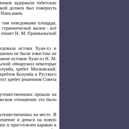
нников задержали тибетские
ский должен был повернуть
й Нань-шань.
я там неведомыми площади,
й страннической жизни - всё
 - пишет Н. М. Пржевальский
едовала истоки Хуан-хэ и
ершенно не были известны не
вание истоков Хуан-хэ Н. М.
льский обнаружил некоторые
лумба, хребет Московский,
хребтов Колумба и Русского
этот хребет решением Совета
путешественники прошли на
ическом отношении это было
путешественника на месте. В
зрешение и деньги на новую
ции и приготовлен караван к