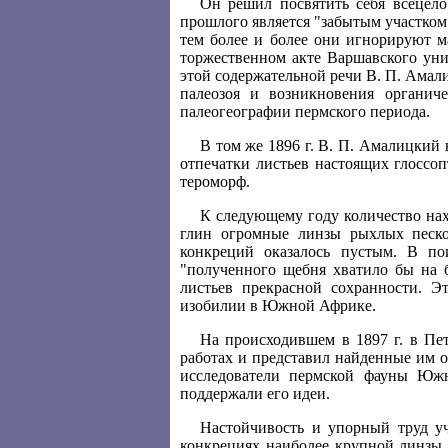
Он решил посвятить себя всецело
прошлого является "забытым участком
тем более и более они игнорируют м
торжественном акте Варшавского унив
этой содержательной речи В. П. Амал
палеозоя и возникновения органич
палеогеографии пермского периода.
В том же 1896 г. В. П. Амалицкий 
отпечатки листьев настоящих глоссо
тероморф.
К следующему году количество на
глин огромные линзы рыхлых песко
конкреций оказалось пустым. В по
"полученного щебня хватило бы на б
листьев прекрасной сохранности. Э
изобилии в Южной Африке.
На происходившем в 1897 г. в Пе
работах и представил найденные им 
исследователи пермской фауны Южн
поддержали его идеи.
Настойчивость и упорный труд у
конкрециях наиболее крупной линзы 