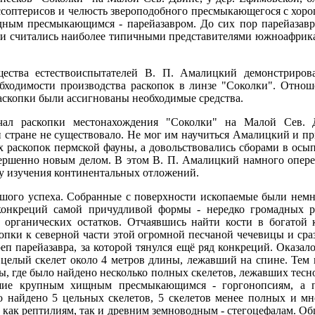
оссоптерисов и челюсть звероподобного пресмыкающегося с хор
дным пресмыкающимся - парейазавром. До сих пор парейазавр
 считались наиболее типичными представителями южноафрика
щества естествоиспытателей В. П. Амалицкий демонстриров
бходимости производства раскопок в линзе "Соколки". Отнош
аскопки были ассигнованы необходимые средства.
чал раскопки местонахождения "Соколки" на Малой Сев. 
 стране не существовало. Не мог им научиться Амалицкий и пр
х раскопок пермской фауны, а довольствовались сборами в осы
ершенно новым делом. В этом В. П. Амалицкий намного опере
у изучения континентальных отложений.
ьшого успеха. Собранные с поверхности ископаемые были нем
конкреций самой причудливой формы - нередко громадных р
 органических остатков. Отчаявшись найти кости в богатой 
опки к северной части этой огромной песчаной чечевицы и сра
 парейазавра, за которой тянулся ещё ряд конкреций. Оказало
целый скелет около 4 метров длины, лежавший на спине. Тем 
, где было найдено несколько полных скелетов, лежавших тесно
вшие крупным хищным пресмыкающимся - горгонопсиям, а 
о найдено 5 цельных скелетов, 5 скелетов менее полных и м
 как рептилиям, так и древним земноводным - стегоцефалам. О