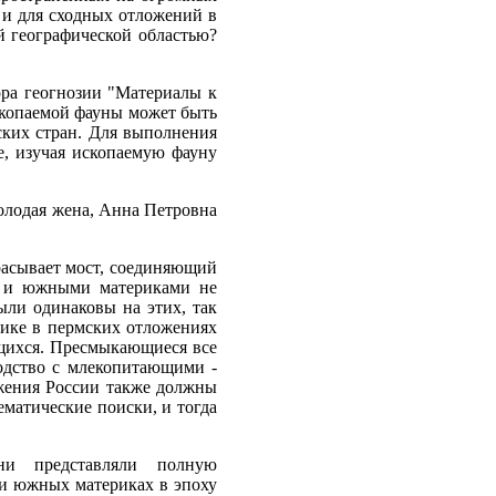
и для сходных отложений в
 географической областью?
ора геогнозии "Материалы к
скопаемой фауны может быть
ских стран. Для выполнения
е, изучая ископаемую фауну
молодая жена, Анна Петровна
расывает мост, соединяющий
й и южными материками не
ыли одинаковы на этих, так
ике в пермских отложениях
щихся. Пресмыкающиеся все
одство с млекопитающими -
жения России также должны
матические поиски, и тогда
ни представляли полную
и южных материках в эпоху