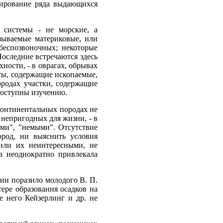
мирование ряда выдающихся
 системы - не морские, а
азываемые материковые, или
беспозвоночных; некоторые
оследние встречаются здесь
ности, - в оврагах, обрывах
асты, содержащие ископаемые,
ородах участки, содержащие
 доступны изучению.
континентальных породах не
 непригодных для жизни, - в
ыми", "немыми". Отсутствие
ород, ни выяснить условия
дили их неинтересными, не
а неоднократно привлекала
ии поразило молодого В. П.
ере образования осадков на
е него Кейзерлинг и др. не