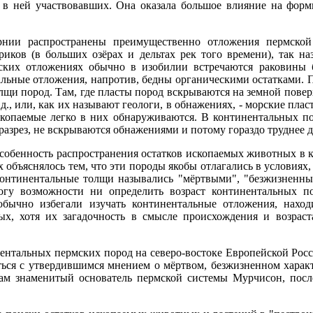
, в ней участвовавших. Она оказала большое влияние на фор
рнии распространены преимущественно отложения пермской
риков (в больших озёрах и дельтах рек того времени), так н
ских отложениях обычно в изобилии встречаются раковины 
льные отложения, напротив, бедны органическими остатками. П
щи пород. Там, где пласты пород вскрываются на земной поверх
 д., или, как их называют геологи, в обнажениях, - морские пл
ископаемые легко в них обнаруживаются. В континентальных п
 разрез, не вскрываются обнажениями и потому гораздо труднее
особенность распространения остатков ископаемых животных в 
 объяснялось тем, что эти породы якобы отлагались в условиях,
 Континентальные толщи назывались "мёртвыми", "безжизненн
огу возможности ни определить возраст континентальных п
 обычно избегали изучать континентальные отложения, нахо
, хотя их загадочность в смысле происхождения и возраст
нтальных пермских пород на северо-востоке Европейской Росс
ься с утвердившимся мнением о мёртвом, безжизненном характ
сам знаменитый основатель пермской системы Мурчисон, посл