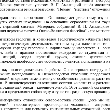
 поиски остатков ископаемых животных и растений в "пестроц
 Поиски увенчались успехом. В. П. Амалицкий нашёл множест
 современным речным беззубкам. "Немые", "мёртвые" отложения
вращается в палеонтолога. Он подвергает детальному изуче
угих странах находками. На основании обработанной им фаун
к пермской системе. Материал, собранный В. П. Амалицким
ия пермской системы Окско-Волжского бассейна" - его магист
агистром геологии и хранителем Геологического кабинета Пете
 педагогическую деятельность чтением курса палеонтологии 
лучил кафедру геологии в Варшавском университете. С обы
нет, ввёл в правило постоянные экскурсии со студентами 
х лекций, создал научный кружок, оживил деятельност
д молодой профессор стал любимцем студентов, популярным в н
 научно-исследовательской работы. Он совершает поездку 
ежних исследований в Нижегородской губернии; продолжает
ицкий открывает замечательную особенность развития растит
и. В нижнепермских отложениях остатки животных и растений
 предыдущей эпохи - каменноугольной. Этот древний органич
и и представляет собою одну и ту же географическую провинц
хнепермских отложениях северо-востока России. Здесь мы н
ений - глоссоптерисов, пресноводных моллюсков - антракоз
ия характерны для пермских континентальных отложений, рас