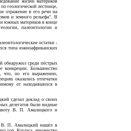
ледование жизни материков
 по геологической лестнице,
е отражение в его речи на
змов и земного рельефа". В
 и южных материков в конце
еологии, палеонтологии и
алеонтологические остатки -
ихся типа южноафриканских
ий обнаружил среди пёстрых
ые конкреции. Большинство
, что, по его выражению,
ециях оказались отпечатки
ичимому от находившихся в
цкий сделал доклад о своих
нных делегатов были видные
авоту В. П. Амалицкого и
. В. П. Амалицкий нашёл в
из гор. Котласа, множество