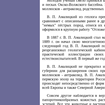
Молодой учёный смело принялся за
и песках Окско-Волжского бассейна.
моллюсков - антракозид, родственных
В. П. Амалицкий из геолога пре
сравнивает с описанными ранее в др
"немых" пёстрых пород, отнеся их 
оформился в крупную работу "Отложен
В 1887 г. В. П. Амалицкий стал м
1889 г. он начал свою многолетнюю
следующий год В. П. Амалицкий по
реорганизовал геологический каби
практической иллюстрации свои
естествоиспытателей. В первый же го
В. П. Амалицкий не прекратил и
губернии для расширения своих пр
моллюсков - антракозид. В. П. Амал
пермскую эпоху на территории Росси
происходят непосредственно от форм
всей Европы и также Северной Америк
Совсем другое наблюдается в вер
папоротникообразных кожистых раст
эстерий. Все эти животные и растен