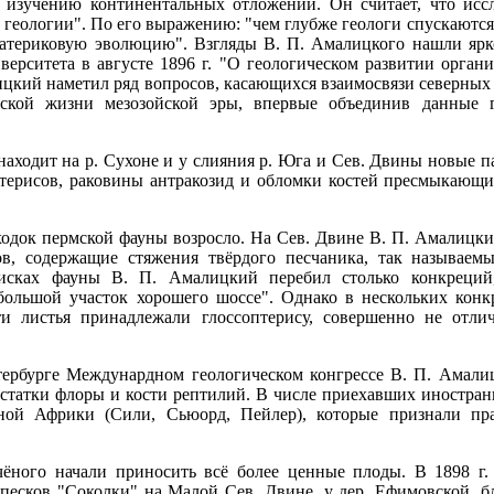
 изучению континентальных отложений. Он считает, что исс
 геологии". По его выражению: "чем глубже геологи спускаются
атериковую эволюцию". Взгляды В. П. Амалицкого нашли ярко
ерситета в августе 1896 г. "О геологическом развитии органи
ицкий наметил ряд вопросов, касающихся взаимосвязи северных
еской жизни мезозойской эры, впервые объединив данные г
находит на р. Сухоне и у слияния р. Юга и Сев. Двины новые п
птерисов, раковины антракозид и обломки костей пресмыкающ
ходок пермской фауны возросло. На Сев. Двине В. П. Амалицк
в, содержащие стяжения твёрдого песчаника, так называем
исках фауны В. П. Амалицкий перебил столько конкреций
ольшой участок хорошего шоссе". Однако в нескольких конкр
ти листья принадлежали глоссоптерису, совершенно не отл
тербурге Междунардном геологическом конгрессе В. П. Амали
остатки флоры и кости рептилий. В числе приехавших иностра
ой Африки (Сили, Сьюорд, Пейлер), которые признали пр
чёного начали приносить всё более ценные плоды. В 1898 г
песков "Соколки" на Малой Сев. Двине, у дер. Ефимовской, бл