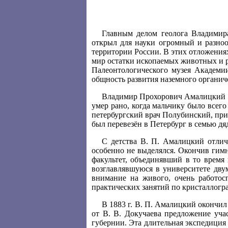
Главным делом геолога Владимир
открыл для науки огромный и разно
территории России. В этих отложения
мир остатки ископаемых животных и р
Палеонтологического музея Академи
общность развития наземного органич
Владимир Прохорович Амалицкий р
умер рано, когда мальчику было всего 
петербургский врач Полубинский, пр
был перевезён в Петербург в семью дя
С детства В. П. Амалицкий отлич
особенно не выделялся. Окончив гим
факультет, объединявший в то время
возглавлявшуюся в университете дв
внимание на живого, очень работос
практических занятий по кристаллогр
В 1883 г. В. П. Амалицкий окончил
от В. В. Докучаева предложение уч
губернии. Эта длительная экспедиция