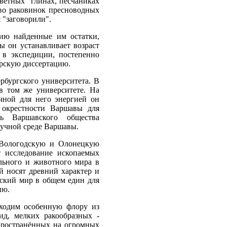
ветных" глинах, песчаниках
во раковинок пресноводных
 "заговорили".
нию найденные им остатки,
ы он устанавливает возраст
 в экспедиции, постепенно
ерскую диссертацию.
рбургского университета. В
в том же университете. На
чной для него энергией он
в окрестности Варшавы для
ь Варшавского общества
аучной среде Варшавы.
в Вологодскую и Олонецкую
 исследование ископаемых
ельного и животного мира в
 носят древний характер и
еский мир в общем един для
ию.
аходим особенную флору из
ид, мелких ракообразных -
пространённых на огромных