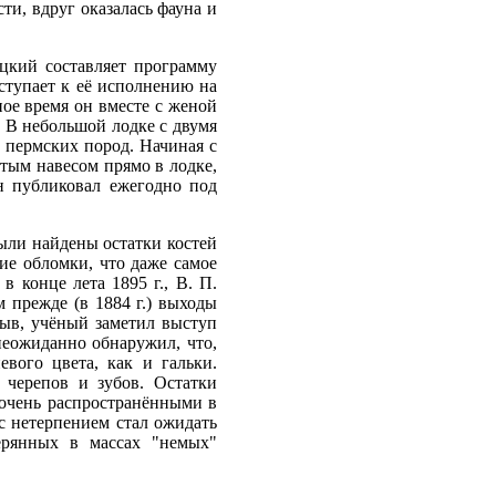
ти, вдруг оказалась фауна и
цкий составляет программу
ступает к её исполнению на
ное время он вместе с женой
 В небольшой лодке с двумя
 пермских пород. Начиная с
атым навесом прямо в лодке,
н публиковал ежегодно под
ыли найдены остатки костей
ие обломки, что даже самое
в конце лета 1895 г., В. П.
 прежде (в 1884 г.) выходы
рыв, учёный заметил выступ
неожиданно обнаружил, что,
вого цвета, как и гальки.
 черепов и зубов. Остатки
очень распространёнными в
с нетерпением стал ожидать
ерянных в массах "немых"