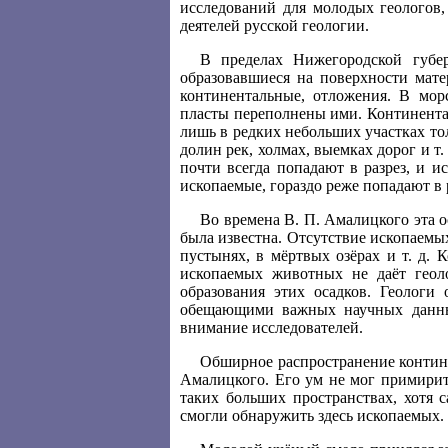
исследований для молодых геологов
деятелей русской геологии.
В пределах Нижегородской губе
образовавшиеся на поверхности мате
континентальные, отложения. В мор
пласты переполнены ими. Континента
лишь в редких небольших участках тол
долин рек, холмах, выемках дорог и т.
почти всегда попадают в разрез, и 
ископаемые, гораздо реже попадают в
Во времена В. П. Амалицкого эта 
была известна. Отсутствие ископаемых
пустынях, в мёртвых озёрах и т. д.
ископаемых животных не даёт геол
образования этих осадков. Геологи
обещающими важных научных данных
внимание исследователей.
Обширное распространение контине
Амалицкого. Его ум не мог примирит
таких больших пространствах, хотя 
смогли обнаружить здесь ископаемых.