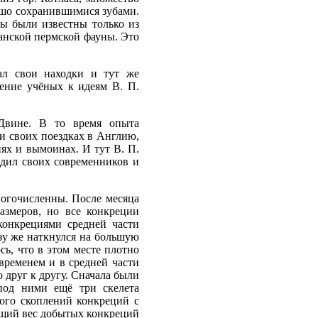
ошо сохранившимися зубами.
ы были известны только из
нской пермской фауны. Это
ал свои находки и тут же
ение учёных к идеям В. П.
Двине. В то время опыта
и своих поездках в Англию,
пях и вымоинах. И тут В. П.
дил своих современников и
ногочисленны. После месяца
азмеров, но все конкреции
конкрециями средней части
зу же наткнулся на большую
сь, что в этом месте плотно
временем и в средней части
 друг к другу. Сначала были
под ними ещё три скелета
ного скоплений конкреций с
бщий вес добытых конкреций