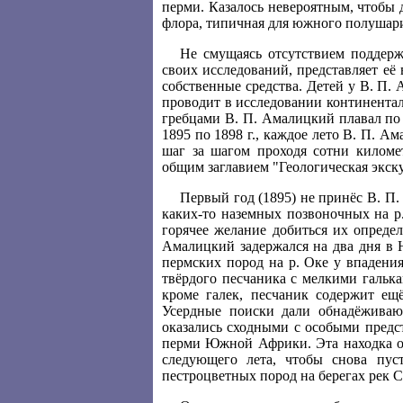
перми. Казалось невероятным, чтобы д
флора, типичная для южного полушар
Не смущаясь отсутствием поддерж
своих исследований, представляет её
собственные средства. Детей у В. П.
проводит в исследовании континента
гребцами В. П. Амалицкий плавал по 
1895 по 1898 г., каждое лето В. П. 
шаг за шагом проходя сотни киломе
общим заглавием "Геологическая экску
Первый год (1895) не принёс В. П
каких-то наземных позвоночных на р
горячее желание добиться их определ
Амалицкий задержался на два дня в 
пермских пород на р. Оке у впадения
твёрдого песчаника с мелкими гальк
кроме галек, песчаник содержит ещ
Усердные поиски дали обнадёживающ
оказались сходными с особыми предс
перми Южной Африки. Эта находка оч
следующего лета, чтобы снова пус
пестроцветных пород на берегах рек С