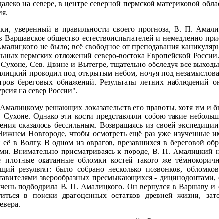
алеко на севере, в центре северной пермской материковой облас
ия.
ки, уверенный в правильности своего прогноза, В. П. Амали
 в Варшавское общество естествоиспытателей и немедленно при
 Амалицкого не было; всё свободное от преподавания каникуляр
льных пермских отложений северо-востока Европейской России.
Сухоне, Сев. Двине и Вытегре, тщательно обследуя все выходы
Амалицкий проводил под открытым небом, ночуя под незамыслов
тров береговых обнажений. Результаты летних наблюдений о
рсия на север России".
. Амалицкому решающих доказательств его правоты, хотя им и б
. Сухоне. Однако эти кости представляли собою такие небольш
ения оказалось бессильным. Возвращаясь из своей экспедиции 
Нижнем Новгороде, чтобы осмотреть ещё раз уже изученные им
 её в Волгу. В одном из оврагов, врезавшихся в береговой об
ами. Внимательно присматриваясь к породе, В. П. Амалицкий 
ё плотные окатанные обломки костей такого же тёмнокоричне
ий результат: было собрано несколько позвонков, обломков
тавителями зверообразных пресмыкающихся - дицинодонтами, 
ень подбодрила В. П. Амалицкого. Он вернулся в Варшаву и 
титься в поиски драгоценных остатков древней жизни, зат
евера.