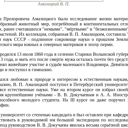
Амалицкий В. П.
а Прохоровича Амалицкого было исследование жизни матери
образный животный мир, погребённый в континентальных отл
х, ранее считавшихся "немыми", "мёртвыми" и "безжизненными"
астений. Их коллекция, собранная В. П. Амалицким, составила
и наук СССР - подлинное сокровище науки о прошлом Земли
еского мира южных и северных материков в эпоху перми.
одился 13 июля 1860 года в селении Старики Волынской губер
3 года, и мать его после смерти мужа осталась почти без средс
инял живейшее участие в судьбе маленького Владимира. Девят
ди и поступил в гимназию.
ался любовью к природе и интересом к естественным наукам,
назию, В. П. Амалицкий поступил в Петербургский университе
 все естественные науки. Уже на втором курсе он избрал свое
умя крупнейшими учёными - В. В. Докучаевым и А. А. Иностр
пособного молодого студента. На III курсе он даже поручил
афии.
 университет со степенью кандидата и был оставлен при кафед
аствовать в руководимой им большой экспедиции по исследов
 под руководством В. В. Докучаева явилась весьма серьёзной ш