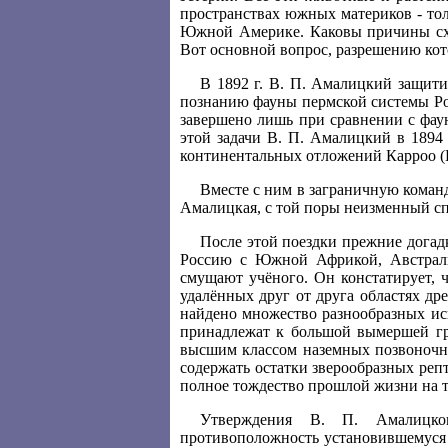
пространствах южных материков - то
Южной Америке. Каковы причины схо
Вот основной вопрос, разрешению кот
В 1892 г. В. П. Амалицкий защити
познанию фауны пермской системы Ро
завершено лишь при сравнении с фау
этой задачи В. П. Амалицкий в 1894
континентальных отложений Карроо (
Вместе с ним в заграничную команд
Амалицкая, с той поры неизменный с
После этой поездки прежние догад
Россию с Южной Африкой, Австрал
смущают учёного. Он констатирует, 
удалённых друг от друга областях д
найдено множество разнообразных и
принадлежат к большой вымершей гру
высшим классом наземных позвоночны
содержать остатки зверообразных ре
полное тождество прошлой жизни на 
Утверждения В. П. Амалицког
противоположность установившемуся 