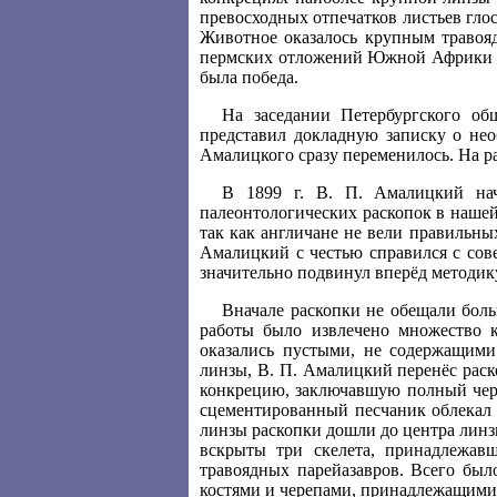
превосходных отпечатков листьев гл
Животное оказалось крупным травоя
пермских отложений Южной Африки и
была победа.
На заседании Петербургского об
представил докладную записку о нео
Амалицкого сразу переменилось. На р
В 1899 г. В. П. Амалицкий на
палеонтологических раскопок в нашей
так как англичане не вели правильны
Амалицкий с честью справился с сов
значительно подвинул вперёд методик
Вначале раскопки не обещали бол
работы было извлечено множество 
оказались пустыми, не содержащими
линзы, В. П. Амалицкий перенёс раск
конкрецию, заключавшую полный череп
сцементированный песчаник облекал 
линзы раскопки дошли до центра линзы
вскрыты три скелета, принадлежа
травоядных парейазавров. Всего был
костями и черепами, принадлежащими