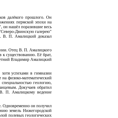
ков далёкого прошлого. Он
ожениях пермской эпохи на
, он нашёл поразившие весь
 "Северо-Двинскую галерею"
. В. П. Амалицкий доказал
нии. Отец В. П. Амалицкого
тв к существованию. Её брат,
илетний Владимир Амалицкий
 хотя успехами в гимназии
т на физико-математический
й специальностью геологию,
анцевым. Докучаев обратил
 В. П. Амалицкому ведение
ре. Одновременно он получил
анию земель Нижегородской
колой полевых геологических