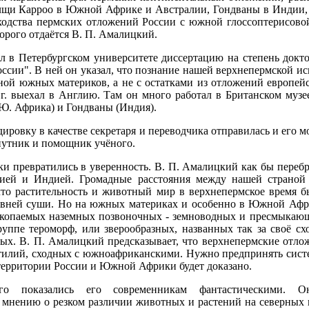
лщи Карроо в Южной Африке и Австралии, Гондваны в Индии, 
дства пермских отложений России с южной глоссоптерисовой
орого отдаётся В. П. Амалицкий.
л в Петербургском университете диссертацию на степень докт
ссии". В ней он указал, что познание нашей верхнепермской и
ной южных материков, а не с остатками из отложений европей
 г. выехал в Англию. Там он много работал в Британском музе
Ю. Африка) и Гондваны (Индия).
ировку в качестве секретаря и переводчика отправилась и его 
путник и помощник учёного.
ки превратились в уверенность. В. П. Амалицкий как бы переб
ией и Индией. Громадные расстояния между нашей страно
что растительность и животный мир в верхнепермское время б
ревней суши. Но на южных материках и особенно в Южной Афр
скопаемых наземных позвоночных - земноводных и пресмыкаю
ппе тероморф, или зверообразных, названных так за своё сх
х. В. П. Амалицкий предсказывает, что верхнепермские отло
птилий, сходных с южноафриканскими. Нужно предпринять систе
территории России и Южной Африки будет доказано.
о показались его современникам фантастическими. О
мнению о резком различии животных и растений на северных 